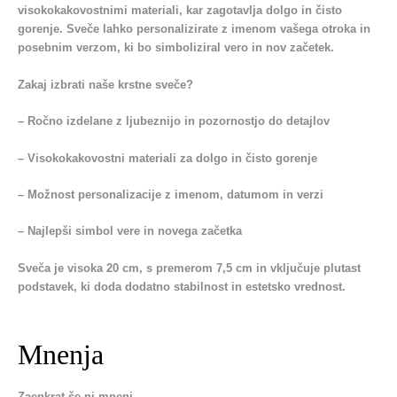
visokokakovostnimi materiali, kar zagotavlja dolgo in čisto
gorenje. Sveče lahko personalizirate z imenom vašega otroka in
posebnim verzom, ki bo simboliziral vero in nov začetek.
Zakaj izbrati naše krstne sveče?
– Ročno izdelane z ljubeznijo in pozornostjo do detajlov
– Visokokakovostni materiali za dolgo in čisto gorenje
– Možnost personalizacije z imenom, datumom in verzi
– Najlepši simbol vere in novega začetka
Sveča je visoka 20 cm, s premerom 7,5 cm in vključuje plutast
podstavek, ki doda dodatno stabilnost in estetsko vrednost.
Mnenja
Zaenkrat še ni mnenj.