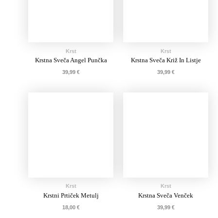
Krst
Krst
Krstna Sveča Angel Punčka
Krstna Sveča Križ In Listje
39,99
€
39,99
€
Krst
Krst
Krstni Prtiček Metulj
Krstna Sveča Venček
18,00
€
39,99
€